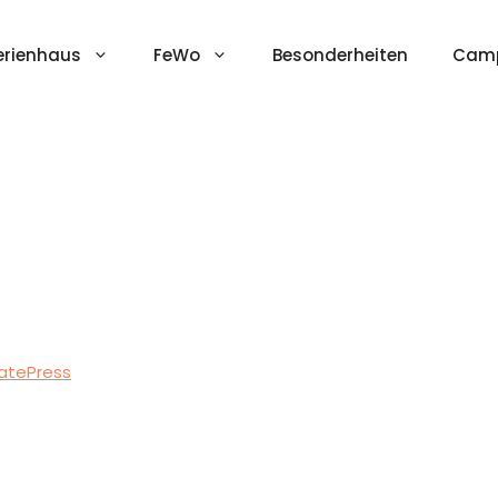
erienhaus
FeWo
Besonderheiten
Camp
atePress