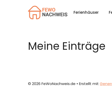
Zum
Inhalt
Ferienhäuser
F
springen
Meine Einträge
© 2026 FeWoNachweis.de
• Erstellt mit
Gener